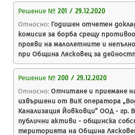
Решение №
201 / 29.12.2020
Относно:
Годишен отчетен докла
комисия за борба срещу против
прояви на малолетните и непълн
при Община Лясковец за дейностт
Решение №
200 / 29.12.2020
Относно:
Отчитане и приемане н
извършени от ВиК оператора „Во
Канализация Йовковци” ООД - гр. 
публични активи - общинска соб
територията на Община Лясковец 