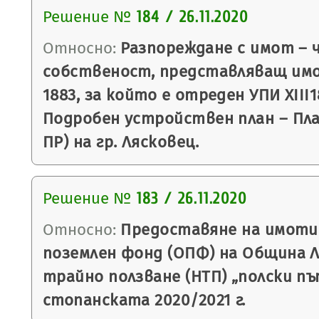
Решение №
184 / 26.11.2020
Относно:
Разпореждане с имот – 
собственост, представляващ им
1883, за който е отреден УПИ XIII18
Подробен устройствен план – План
ПР) на гр. Лясковец.
Решение №
183 / 26.11.2020
Относно:
Предоставяне на имоти
поземлен фонд (ОПФ) на Община Ля
трайно ползване (НТП) „полски пъ
стопанската 2020/2021 г.