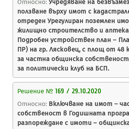
Относно:
Учредяване на безвъзмез
ползване върху имот с кадастрале
отреден Урегулиран поземлен имот
жилищно строителство и аптека, 
Подробен устройствен план – План
ПР) на гр. Лясковец, с площ от 48 к
за частна общинска собственост №
за политически клуб на БСП.
Решение №
169 / 29.10.2020
Относно:
Включване на имот – ча
собственост в Годишната програ
разпореждане с имоти – общинск