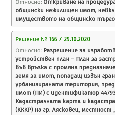
Относно:
Откриване на процедура
общински нежилищен имот, невкл
имуществото на общинско търго
Решение №
166 / 29.10.2020
Относно:
Разрешение за изработв
устройствен план – План за застр
във връзка с промяна предназнач
земя за имот, попадащ извън гра
урбанизираната територия, пре
имот (ПИ) с идентификатор 44793.
Кадастралната карта и кадастр
(КККР) на гр. Лясковец, местност 