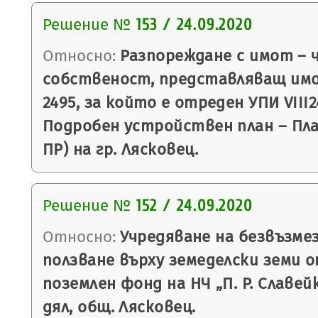
Решение №
153 / 24.09.2020
Относно:
Разпореждане с имот – 
собственост, представляващ им
2495, за който е отреден УПИ VIII24
Подробен устройствен план – План
ПР) на гр. Лясковец.
Решение №
152 / 24.09.2020
Относно:
Учредяване на безвъзмез
ползване върху земеделски земи 
поземлен фонд на НЧ „П. Р. Славейк
дял, общ. Лясковец.