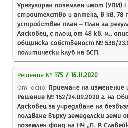
Урегулиран поземлен имот (УПИ) I
строителство и аптека, в кв. 78 
устройствен план – План за регула
Лясковец, с площ от 48 кв. м., оп
общинска собственост № 538/23.08
политически клуб на БСП.
Решение №
175 / 16.11.2020
Относно:
Приемане на изменение 
Решение № 152/24.09.2020 г. на О
Лясковец за учредяване на безвъз
ползване върху земеделски земи 
поземлен фонд на НЧ „П. Р. Славейк