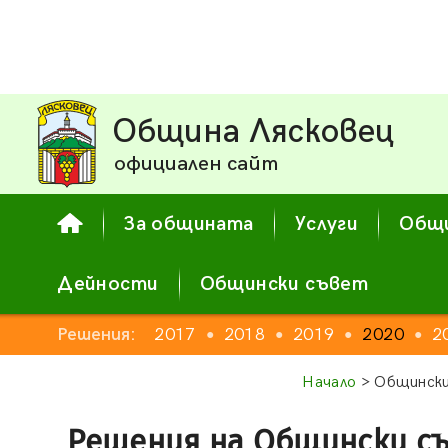
Община Лясковец
официален сайт
За общината
Услуги
Общи
Дейности
Общински съвет
2015
Решения:
2016
2017
2018
2019
2020
2
●
●
●
●
●
●
●
Начало
> Общински
Решения на Общински с