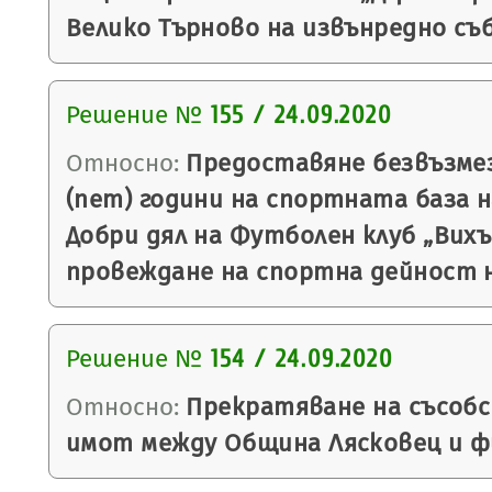
Велико Търново на извънредно съ
Решение №
155 / 24.09.2020
Относно:
Предоставяне безвъзмез
(пет) години на спортната база н
Добри дял на Футболен клуб „Вихър
провеждане на спортна дейност н
Решение №
154 / 24.09.2020
Относно:
Прекратяване на съсоб
имот между Община Лясковец и фи