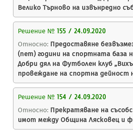
Велико Търново на извънредно съ
Решение №
155 / 24.09.2020
Относно:
Предоставяне безвъзмез
(пет) години на спортната база н
Добри дял на Футболен клуб „Вихър
провеждане на спортна дейност н
Решение №
154 / 24.09.2020
Относно:
Прекратяване на съсоб
имот между Община Лясковец и фи