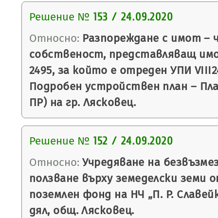
Решение №
153 / 24.09.2020
Относно:
Разпореждане с имот – 
собственост, представляващ им
2495, за който е отреден УПИ VIII24
Подробен устройствен план – План
ПР) на гр. Лясковец.
Решение №
152 / 24.09.2020
Относно:
Учредяване на безвъзмез
ползване върху земеделски земи 
поземлен фонд на НЧ „П. Р. Славейк
дял, общ. Лясковец.