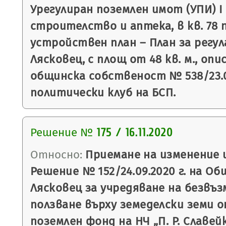
Урегулиран поземлен имот (УПИ) I
строителство и аптека, в кв. 78 
устройствен план – План за регула
Лясковец, с площ от 48 кв. м., оп
общинска собственост № 538/23.08
политически клуб на БСП.
Решение №
175 / 16.11.2020
Относно:
Приемане на изменение 
Решение № 152/24.09.2020 г. на О
Лясковец за учредяване на безвъз
ползване върху земеделски земи 
поземлен фонд на НЧ „П. Р. Славейк