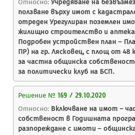
Относно:
Учредяване на безвъзмез
ползване върху имот с кадастрале
отреден Урегулиран поземлен имот
жилищно строителство и аптека, 
Подробен устройствен план – План
ПР) на гр. Лясковец, с площ от 48 к
за частна общинска собственост №
за политически клуб на БСП.
Решение №
169 / 29.10.2020
Относно:
Включване на имот – ча
собственост в Годишната програ
разпореждане с имоти – общинск