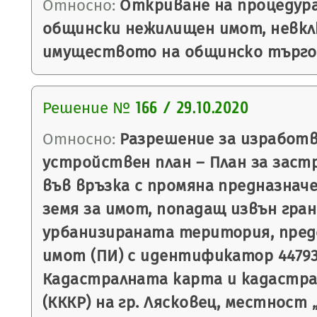
Относно:
Откриване на процедура
общински нежилищен имот, невкл
имуществото на общинско търго
Решение №
166 / 29.10.2020
Относно:
Разрешение за изработв
устройствен план – План за застр
във връзка с промяна предназнач
земя за имот, попадащ извън гра
урбанизираната територия, пре
имот (ПИ) с идентификатор 44793.
Кадастралната карта и кадастр
(КККР) на гр. Лясковец, местност 