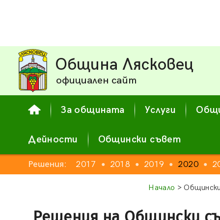
Община Лясковец
официален сайт
За общината
Услуги
Общи
Дейности
Общински съвет
2015
Решения:
2016
2017
2018
2019
2020
2
●
●
●
●
●
●
●
Начало
> Общински
Решения на Общински с