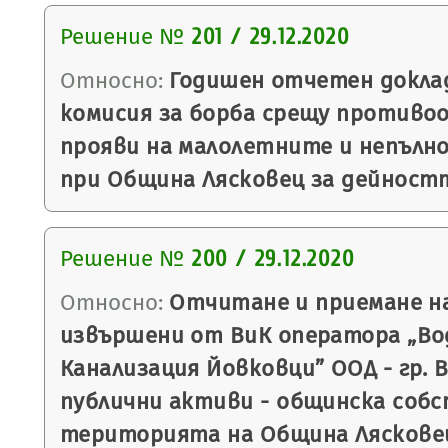
Решение №
201 / 29.12.2020
Относно:
Годишен отчетен докла
комисия за борба срещу против
прояви на малолетните и непълн
при Община Лясковец за дейностт
Решение №
200 / 29.12.2020
Относно:
Отчитане и приемане н
извършени от ВиК оператора „Во
Канализация Йовковци” ООД - гр. 
публични активи - общинска соб
територията на Община Лясковец 