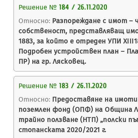
Решение №
184 / 26.11.2020
Относно:
Разпореждане с имот – 
собственост, представляващ им
1883, за който е отреден УПИ XIII18
Подробен устройствен план – План
ПР) на гр. Лясковец.
Решение №
183 / 26.11.2020
Относно:
Предоставяне на имоти
поземлен фонд (ОПФ) на Община Ля
трайно ползване (НТП) „полски пъ
стопанската 2020/2021 г.