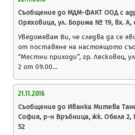
Съобщение до МДМ-ФАКТ ООД с адр
Оряховица, ул. Борима № 19, вх. А, е
Уведомявам Ви, че следва да се яв
от поставяне на настоящото съ
“Местни приходи”, гр. Лясковец, ул
2 от 09.00…
21.11.2016
Съобщение до Иванка Митева Танев
София, р-н Връбница, жк. Обеля 2, № 
52