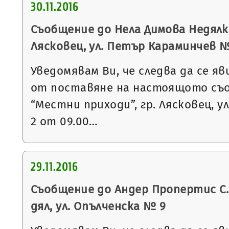
30.11.2016
Съобщение до Нела Димова Недялко
Лясковец, ул. Петър Караминчев № 
Уведомявам Ви, че следва да се яв
от поставяне на настоящото съ
“Местни приходи”, гр. Лясковец, ул
2 от 09.00…
29.11.2016
Съобщение до Андер Пропертис С.Р.
дял, ул. Опълченска № 9