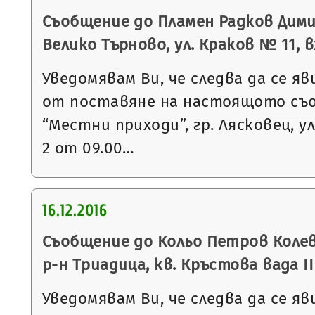
Съобщение до Пламен Радков Дими
Велико Търново, ул. Краков № 11, вх.
Уведомявам Ви, че следва да се яв
от поставяне на настоящото съ
“Местни приходи”, гр. Лясковец, ул
2 от 09.00…
16.12.2016
Съобщение до Кольо Петров Колев 
р-н Триадица, кв. Кръстова вада I
Уведомявам Ви, че следва да се яв