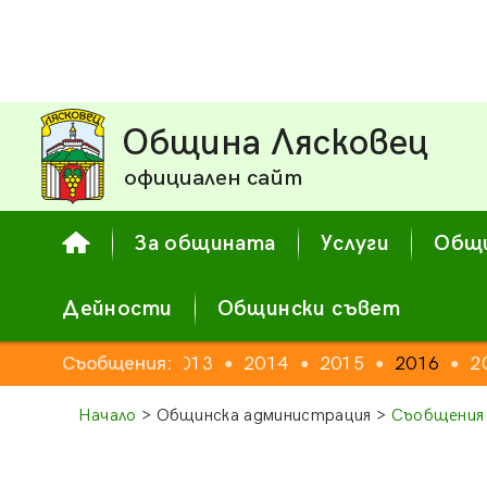
Община Лясковец
официален сайт
За общината
Услуги
Общи
Дейности
Общински съвет
Съобщения:
2012
2013
2014
2015
2016
2
●
●
●
●
●
Начало
> Общинска администрация >
Съобщения 