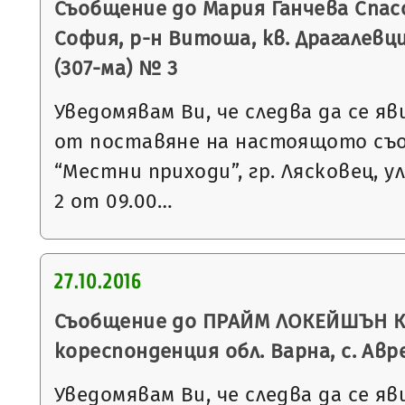
Съобщение до Мария Ганчева Спасо
София, р-н Витоша, кв. Драгалевци
(307-ма) № 3
Уведомявам Ви, че следва да се яв
от поставяне на настоящото съ
“Местни приходи”, гр. Лясковец, ул
2 от 09.00…
27.10.2016
Съобщение до ПРАЙМ ЛОКЕЙШЪН КО
кореспонденция обл. Варна, с. Авре
Уведомявам Ви, че следва да се яв