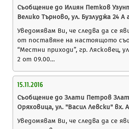
Съобщение до Илиян Петков Узунт
Велико Търново, ул. Бузлуджа 24 А а
Уведомявам Ви, че следва да се яв
от поставяне на настоящото съ
“Местни приходи”, гр. Лясковец, ул
2 от 09.00…
15.11.2016
Съобщение до Злати Петров Злате
Оряховица, ул. "Васил Левски" вх. А,
Уведомявам Ви, че следва да се яв