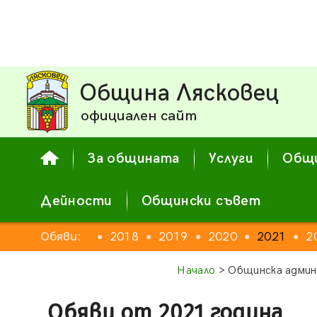
Община Лясковец
официален сайт
За общината
Услуги
Общи
Дейности
Общински съвет
2016
Обяви:
2017
2018
2019
2020
2021
2
●
●
●
●
●
●
●
Начало
> Общинска админ
Обяви от 2021 година