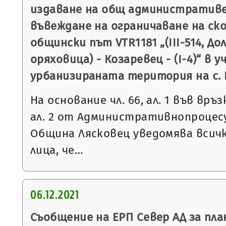
издаване на общ административен
въвеждане на ограничаване на ск
общински път VTR1181 „(ІІІ-514, Дол
оряховица) - Козаревец - (І-4)“ в 
урбанизираната територия на с. 
На основание чл. 66, ал. 1 във връзка 
ал. 2 от Административнопроцесу
Община Лясковец уведомява всич
лица, че…
06.12.2021
Съобщение на ЕРП Север АД за пла