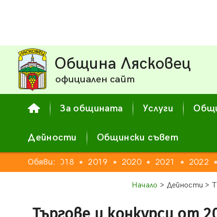
Община Лясковец
официален сайт
За общината
Услуги
Общи
Дейности
Общински съвет
16
2017
Обяви:
2018
2019
2020
2021
2022
●
●
●
●
●
●
Начало
> Дейности > Т
Търгове и конкурси от 2